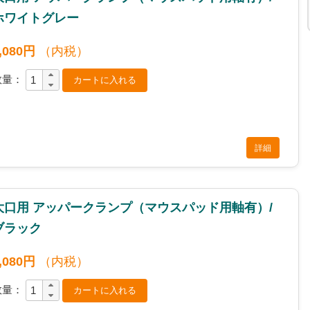
ホワイトグレー
,080円
（内税）
数量：
詳細
大口用 アッパークランプ（マウスパッド用軸有）/
ブラック
,080円
（内税）
数量：