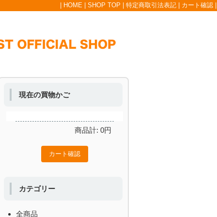
|
HOME
|
SHOP TOP
|
特定商取引法表記
|
カート確認
|
現在の買物かご
商品計:
0
円
カテゴリー
全商品