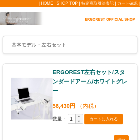
|
HOME
|
SHOP TOP
|
特定商取引法表記
|
カート確認
|
基本モデル・左右セット
ERGOREST左右セット/スタ
ンダードアーム/ホワイトグレ
ー
56,430円
（内税）
数量：