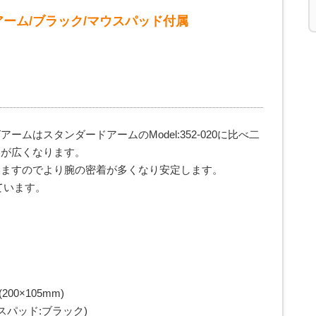
ロングアーム/ブラック/マウスパッド付属
ムはスタンダードアームのModel:352-020に比べ二
囲が広くなります。
いますのでより腕の密着が多くなり安定します。
ています。
00×105mm)
スパッド:ブラック)