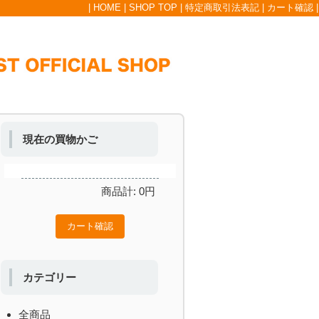
|
HOME
|
SHOP TOP
|
特定商取引法表記
|
カート確認
|
現在の買物かご
商品計:
0
円
カテゴリー
全商品